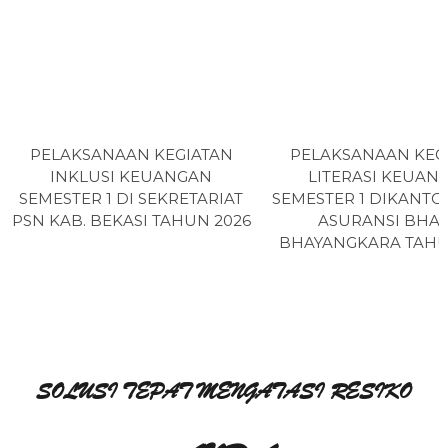
y
k
o
a
n
g
k
a
PELAKSANAAN KEGIATAN
PELAKSANAAN KEG
r
INKLUSI KEUANGAN
LITERASI KEUAN
a
SEMESTER 1 DI SEKRETARIAT
SEMESTER 1 DIKANTO
PSN KAB. BEKASI TAHUN 2026
ASURANSI BHAK
BHAYANGKARA TAHU
SOLUSI TEPAT MENGATASI RESIKO